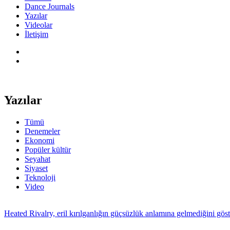
Dance Journals
Yazılar
Videolar
İletişim
Yazılar
Tümü
Denemeler
Ekonomi
Popüler kültür
Seyahat
Siyaset
Teknoloji
Video
Heated Rivalry, eril kırılganlığın güçsüzlük anlamına gelmediğini gö