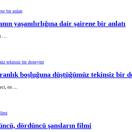
ne bir anlatı
n yaşanılırlığına dair şairene bir anlatı
bu …
üz tekinsiz bir deneyim
aranlık boşluğuna düştüğümüz tekinsiz bir 
geci, en …
ilmi
üncü, dördüncü şansların filmi