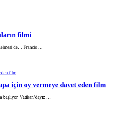
ların filmi
a gelmesi de… Francis …
eden film
Papa için oy vermeye davet eden film
yla başlıyor. Vatikan’dayız …