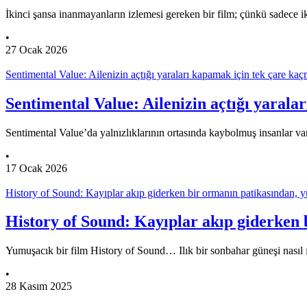
İkinci şansa inanmayanların izlemesi gereken bir film; çünkü sadece ik
•
27 Ocak 2026
Sentimental Value: Ailenizin açtığı yaraları kapamak için tek çare ka
Sentimental Value: Ailenizin açtığı yaral
Sentimental Value’da yalnızlıklarının ortasında kaybolmuş insanlar v
•
17 Ocak 2026
History of Sound: Kayıplar akıp giderken bir ormanın patikasından, 
History of Sound: Kayıplar akıp giderken 
Yumuşacık bir film History of Sound… Ilık bir sonbahar güneşi nasıl 
•
28 Kasım 2025