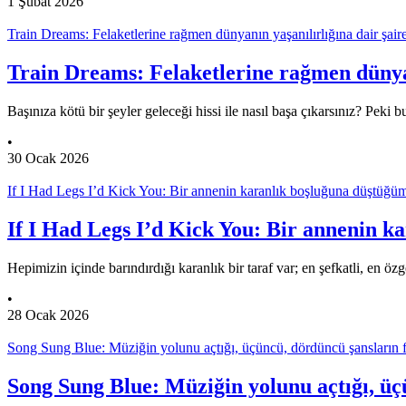
1 Şubat 2026
Train Dreams: Felaketlerine rağmen dünyanın yaşanılırlığına dair şaire
Train Dreams: Felaketlerine rağmen dünyanı
Başınıza kötü bir şeyler geleceği hissi ile nasıl başa çıkarsınız? Peki 
•
30 Ocak 2026
If I Had Legs I’d Kick You: Bir annenin karanlık boşluğuna düştüğüm
If I Had Legs I’d Kick You: Bir annenin k
Hepimizin içinde barındırdığı karanlık bir taraf var; en şefkatli, en öz
•
28 Ocak 2026
Song Sung Blue: Müziğin yolunu açtığı, üçüncü, dördüncü şansların f
Song Sung Blue: Müziğin yolunu açtığı, üç