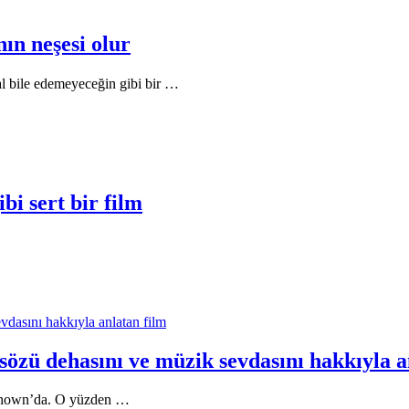
nın neşesi olur
l bile edemeyeceğin gibi bir …
bi sert bir film
dasını hakkıyla anlatan film
özü dehasını ve müzik sevdasını hakkıyla a
nknown’da. O yüzden …