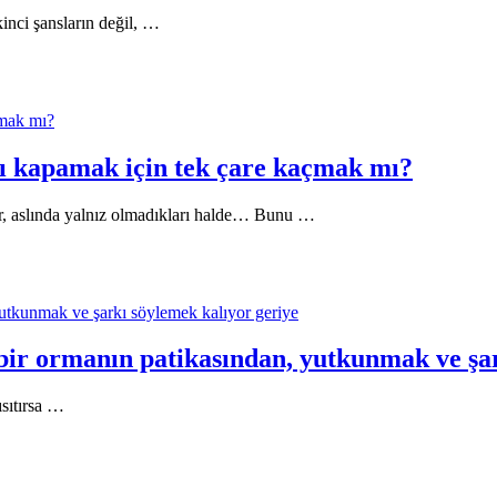
inci şansların değil, …
çmak mı?
arı kapamak için tek çare kaçmak mı?
ar, aslında yalnız olmadıkları halde… Bunu …
yutkunmak ve şarkı söylemek kalıyor geriye
bir ormanın patikasından, yutkunmak ve şar
ısıtırsa …