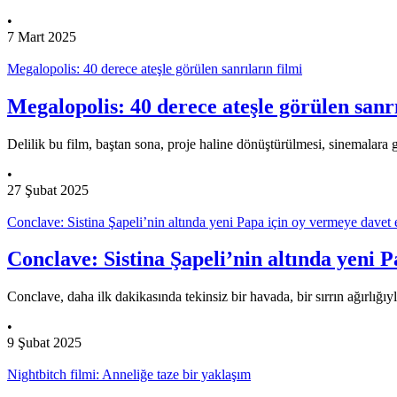
•
7 Mart 2025
Megalopolis: 40 derece ateşle görülen sanrıların filmi
Megalopolis: 40 derece ateşle görülen sanrı
Delilik bu film, baştan sona, proje haline dönüştürülmesi, sinemalar
•
27 Şubat 2025
Conclave: Sistina Şapeli’nin altında yeni Papa için oy vermeye davet 
Conclave: Sistina Şapeli’nin altında yeni 
Conclave, daha ilk dakikasında tekinsiz bir havada, bir sırrın ağırlığı
•
9 Şubat 2025
Nightbitch filmi: Anneliğe taze bir yaklaşım