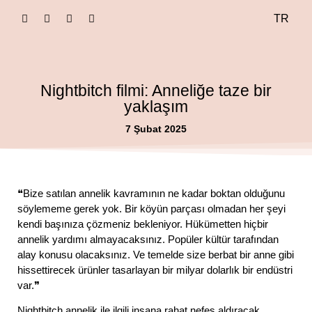
TR
dance journals
Nightbitch filmi: Anneliğe taze bir
yaklaşım
7 Şubat 2025
❝Bize satılan annelik kavramının ne kadar boktan olduğunu
söylememe gerek yok. Bir köyün parçası olmadan her şeyi
kendi başınıza çözmeniz bekleniyor. Hükümetten hiçbir
annelik yardımı almayacaksınız. Popüler kültür tarafından
alay konusu olacaksınız. Ve temelde size berbat bir anne gibi
hissettirecek ürünler tasarlayan bir milyar dolarlık bir endüstri
var.❞
Nightbitch annelik ile ilgili insana rahat nefes aldıracak