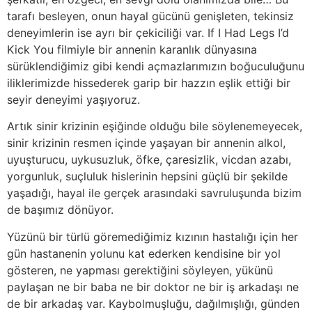
tarafı besleyen, onun hayal gücünü genişleten, tekinsiz
deneyimlerin ise ayrı bir çekiciliği var. If I Had Legs I’d
Kick You filmiyle bir annenin karanlık dünyasına
sürüklendiğimiz gibi kendi açmazlarımızın boğuculuğunu
iliklerimizde hissederek garip bir hazzın eşlik ettiği bir
seyir deneyimi yaşıyoruz.
Artık sinir krizinin eşiğinde olduğu bile söylenemeyecek,
sinir krizinin resmen içinde yaşayan bir annenin alkol,
uyuşturucu, uykusuzluk, öfke, çaresizlik, vicdan azabı,
yorgunluk, suçluluk hislerinin hepsini güçlü bir şekilde
yaşadığı, hayal ile gerçek arasındaki savruluşunda bizim
de başımız dönüyor.
Yüzünü bir türlü göremediğimiz kızının hastalığı için her
gün hastanenin yolunu kat ederken kendisine bir yol
gösteren, ne yapması gerektiğini söyleyen, yükünü
paylaşan ne bir baba ne bir doktor ne bir iş arkadaşı ne
de bir arkadaş var. Kaybolmuşluğu, dağılmışlığı, günden