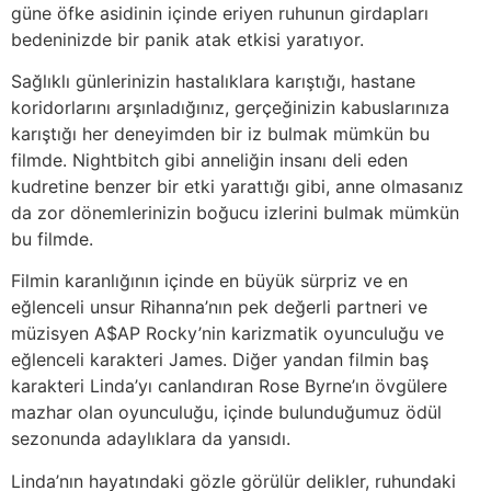
güne öfke asidinin içinde eriyen ruhunun girdapları
bedeninizde bir panik atak etkisi yaratıyor.
Sağlıklı günlerinizin hastalıklara karıştığı, hastane
koridorlarını arşınladığınız, gerçeğinizin kabuslarınıza
karıştığı her deneyimden bir iz bulmak mümkün bu
filmde. Nightbitch gibi anneliğin insanı deli eden
kudretine benzer bir etki yarattığı gibi, anne olmasanız
da zor dönemlerinizin boğucu izlerini bulmak mümkün
bu filmde.
Filmin karanlığının içinde en büyük sürpriz ve en
eğlenceli unsur Rihanna’nın pek değerli partneri ve
müzisyen A$AP Rocky’nin karizmatik oyunculuğu ve
eğlenceli karakteri James. Diğer yandan filmin baş
karakteri Linda’yı canlandıran Rose Byrne’ın övgülere
mazhar olan oyunculuğu, içinde bulunduğumuz ödül
sezonunda adaylıklara da yansıdı.
Linda’nın hayatındaki gözle görülür delikler, ruhundaki