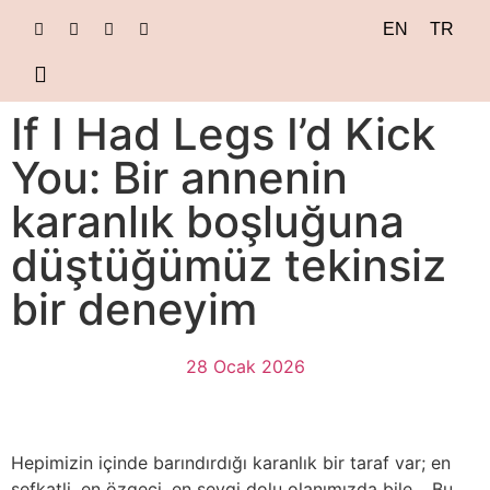
EN
TR
dance journals
If I Had Legs I’d Kick
You: Bir annenin
karanlık boşluğuna
düştüğümüz tekinsiz
bir deneyim
28 Ocak 2026
Hepimizin içinde barındırdığı karanlık bir taraf var; en
şefkatli, en özgeci, en sevgi dolu olanımızda bile… Bu