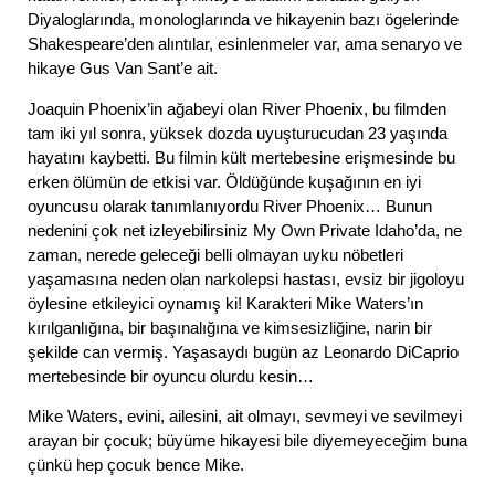
Diyaloglarında, monologlarında ve hikayenin bazı ögelerinde
Shakespeare’den alıntılar, esinlenmeler var, ama senaryo ve
hikaye Gus Van Sant’e ait.
Joaquin Phoenix’in ağabeyi olan River Phoenix, bu filmden
tam iki yıl sonra, yüksek dozda uyuşturucudan 23 yaşında
hayatını kaybetti. Bu filmin kült mertebesine erişmesinde bu
erken ölümün de etkisi var. Öldüğünde kuşağının en iyi
oyuncusu olarak tanımlanıyordu River Phoenix… Bunun
nedenini çok net izleyebilirsiniz My Own Private Idaho’da, ne
zaman, nerede geleceği belli olmayan uyku nöbetleri
yaşamasına neden olan narkolepsi hastası, evsiz bir jigoloyu
öylesine etkileyici oynamış ki! Karakteri Mike Waters’ın
kırılganlığına, bir başınalığına ve kimsesizliğine, narin bir
şekilde can vermiş. Yaşasaydı bugün az Leonardo DiCaprio
mertebesinde bir oyuncu olurdu kesin…
Mike Waters, evini, ailesini, ait olmayı, sevmeyi ve sevilmeyi
arayan bir çocuk; büyüme hikayesi bile diyemeyeceğim buna
çünkü hep çocuk bence Mike.