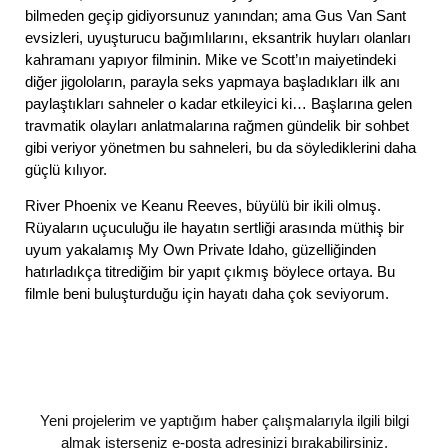
bilmeden geçip gidiyorsunuz yanından; ama Gus Van Sant
evsizleri, uyuşturucu bağımlılarını, eksantrik huyları olanları
kahramanı yapıyor filminin. Mike ve Scott’ın maiyetindeki
diğer jigoloların, parayla seks yapmaya başladıkları ilk anı
paylaştıkları sahneler o kadar etkileyici ki… Başlarına gelen
travmatik olayları anlatmalarına rağmen gündelik bir sohbet
gibi veriyor yönetmen bu sahneleri, bu da söylediklerini daha
güçlü kılıyor.
River Phoenix ve Keanu Reeves, büyülü bir ikili olmuş.
Rüyaların uçuculuğu ile hayatın sertliği arasında müthiş bir
uyum yakalamış My Own Private Idaho, güzelliğinden
hatırladıkça titrediğim bir yapıt çıkmış böylece ortaya. Bu
filmle beni buluşturduğu için hayatı daha çok seviyorum.
Yeni projelerim ve yaptığım haber çalışmalarıyla ilgili bilgi
almak isterseniz e-posta adresinizi bırakabilirsiniz.