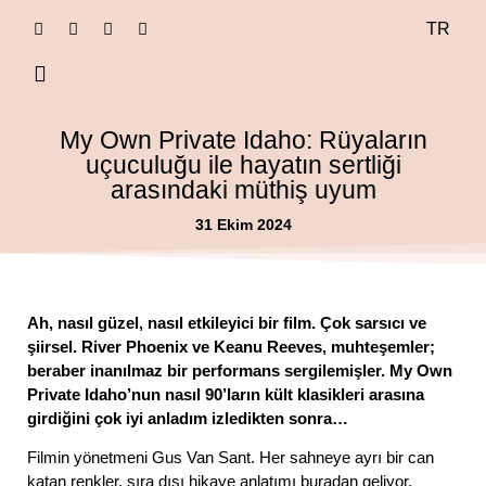
TR
dance journals
My Own Private Idaho: Rüyaların
uçuculuğu ile hayatın sertliği
arasındaki müthiş uyum
31 Ekim 2024
Ah, nasıl güzel, nasıl etkileyici bir film. Çok sarsıcı ve
şiirsel. River Phoenix ve Keanu Reeves, muhteşemler;
beraber inanılmaz bir performans sergilemişler. My Own
Private Idaho’nun nasıl 90’ların kült klasikleri arasına
girdiğini çok iyi anladım izledikten sonra…
Filmin yönetmeni Gus Van Sant. Her sahneye ayrı bir can
katan renkler, sıra dışı hikaye anlatımı buradan geliyor.