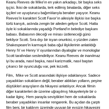
Keanu Reeves de Mike’ın en yakın arkadaşı, bir başka seks
işçisi. İkisi de sokaklarda, terk edilmiş binalarda, diğer seks
işçileri ve uyuşturucu bağımlılarıyla beraber yaşıyor. Keanu
Reeves’in karakteri Scott Favor’ın ailesiyle ilişkisi ise başka
türlü karışık, aslında zengin bir aileden geliyor Scott. Hatta
öyle ki sokaklarında yaşadığı Portland’ın belediye başkanı
babası. Babasının öleceği ve mirası üstleneceği günü
bekliyor Scott. Sıra dışı bir isyan onunkisi, o yüzden zaten
Shakespeare’in karmaşık baba oğul ilişkilerinin anlatıldığı
Henry IV ve Henry V oyunlarından diyaloglar ve monologlar
Scott tarafından seslendiriliyor. Keanu Reeves de inanılmaz
iyi bu arada, nasıl başka, nasıl karizmatik, nasıl baştan
çıkarıcı bir oyunculuğu var, pek lezzetli.
Film, Mike ve Scott arasındaki ilişkiye odaklanıyor. Sadece
yaşadıkları sokakların değil, beraber aldıkları yolların, peşine
düştükleri arayışların da hikayesi anlatılıyor. Ancak filmin
diğer karakterleri de üzerine uğraşılmış hikayeleriyle bir o
kadar ilginç. Hem parayla seviştikleri hem de sokaklarda
beraber yaşadıkları insanlar rengarenk. Bu açıdan da çarptı
film beni, bir kaldırım üzerinde uyuyan bir evsizin hikayesini