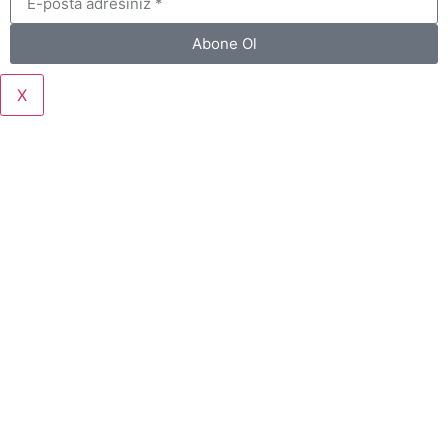
Abone Ol
X