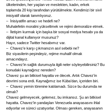
ülkelerinden, her yaştan ve meslekten, kadın, erkek
toplamda 20 kişi tarafından yürütülmekte. Kendimizi bir sivil
inisiyatif olarak tanımlıyoruz.
– İnisiyatifin amacı ve hedefi ne?
Muhalefetin moralini yükseltmek ve rejimi demoralize etmek.
– İletişim kurmak için başka bir sosyal medya hesabı ya da
dijital kanal kullanıyor musunuz?
Hayır, sadece Twitter hesabımız var.
– Chavez’e karşı çıkmanızın asıl sebebi ne?
Biz siyasilerin peşindeyiz, rejime muhalif olmak
amacındayız.
– Chavez’in sağlık durumuyla ilgili neler söyleyebilirsiniz? Bu
konudaki kaynağınız nereden?
Chavez şu an bitkisel hayatta ve ölecek. Artık Chavez’in
devrimi sona erdi. Kaynağımız ise Küba’dan, içeriden biri.
– Chavez yemin törenine katılamadı. Sizce bu durumda ne
olmalı?
Chavez gelmeyecek, gelemez, bu imkansız. Şu an bitkisel
hayatta. Chavez’in yandaşları Venezuela anayasasını ihlal
ediyorlar ve süreci uzatıyorlar. Olması gereken, anayasanın