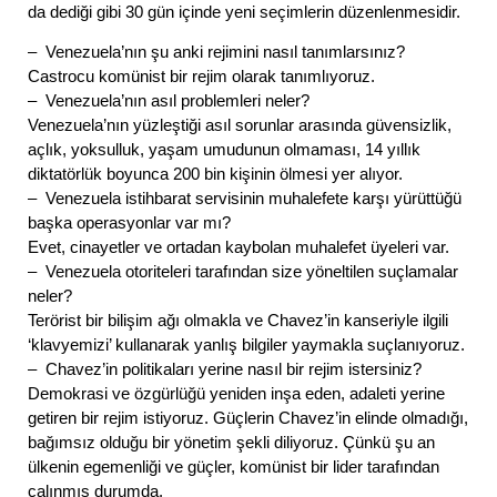
da dediği gibi 30 gün içinde yeni seçimlerin düzenlenmesidir.
– Venezuela’nın şu anki rejimini nasıl tanımlarsınız?
Castrocu komünist bir rejim olarak tanımlıyoruz.
– Venezuela’nın asıl problemleri neler?
Venezuela’nın yüzleştiği asıl sorunlar arasında güvensizlik,
açlık, yoksulluk, yaşam umudunun olmaması, 14 yıllık
diktatörlük boyunca 200 bin kişinin ölmesi yer alıyor.
– Venezuela istihbarat servisinin muhalefete karşı yürüttüğü
başka operasyonlar var mı?
Evet, cinayetler ve ortadan kaybolan muhalefet üyeleri var.
– Venezuela otoriteleri tarafından size yöneltilen suçlamalar
neler?
Terörist bir bilişim ağı olmakla ve Chavez’in kanseriyle ilgili
‘klavyemizi’ kullanarak yanlış bilgiler yaymakla suçlanıyoruz.
– Chavez’in politikaları yerine nasıl bir rejim istersiniz?
Demokrasi ve özgürlüğü yeniden inşa eden, adaleti yerine
getiren bir rejim istiyoruz. Güçlerin Chavez’in elinde olmadığı,
bağımsız olduğu bir yönetim şekli diliyoruz. Çünkü şu an
ülkenin egemenliği ve güçler, komünist bir lider tarafından
çalınmış durumda.