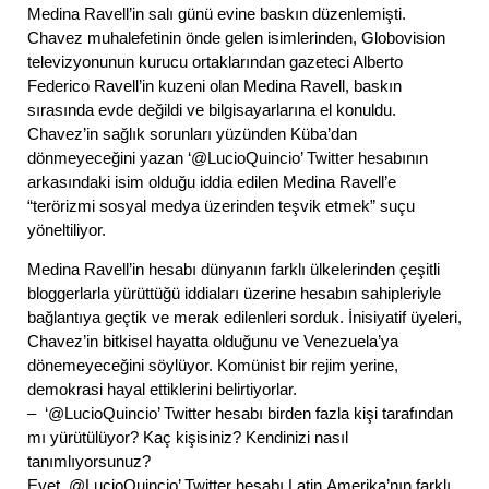
Medina Ravell’in salı günü evine baskın düzenlemişti.
Chavez muhalefetinin önde gelen isimlerinden, Globovision
televizyonunun kurucu ortaklarından gazeteci Alberto
Federico Ravell’in kuzeni olan Medina Ravell, baskın
sırasında evde değildi ve bilgisayarlarına el konuldu.
Chavez’in sağlık sorunları yüzünden Küba’dan
dönmeyeceğini yazan ‘@LucioQuincio’ Twitter hesabının
arkasındaki isim olduğu iddia edilen Medina Ravell’e
“terörizmi sosyal medya üzerinden teşvik etmek” suçu
yöneltiliyor.
Medina Ravell’in hesabı dünyanın farklı ülkelerinden çeşitli
bloggerlarla yürüttüğü iddiaları üzerine hesabın sahipleriyle
bağlantıya geçtik ve merak edilenleri sorduk. İnisiyatif üyeleri,
Chavez’in bitkisel hayatta olduğunu ve Venezuela’ya
dönemeyeceğini söylüyor. Komünist bir rejim yerine,
demokrasi hayal ettiklerini belirtiyorlar.
– ‘@LucioQuincio’ Twitter hesabı birden fazla kişi tarafından
mı yürütülüyor? Kaç kişisiniz? Kendinizi nasıl
tanımlıyorsunuz?
Evet, @LucioQuincio’ Twitter hesabı Latin Amerika’nın farklı