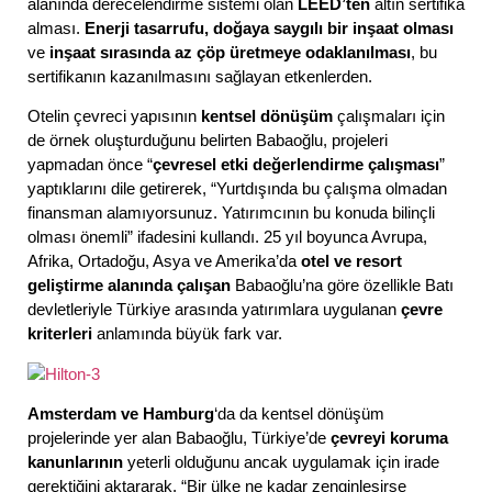
alanında derecelendirme sistemi olan
LEED’ten
altın sertifika
alması.
Enerji tasarrufu, doğaya saygılı bir inşaat olması
ve
inşaat sırasında az çöp üretmeye odaklanılması
, bu
sertifikanın kazanılmasını sağlayan etkenlerden.
Otelin çevreci yapısının
kentsel dönüşüm
çalışmaları için
de örnek oluşturduğunu belirten Babaoğlu, projeleri
yapmadan önce “
çevresel etki değerlendirme çalışması
”
yaptıklarını dile getirerek, “Yurtdışında bu çalışma olmadan
finansman alamıyorsunuz. Yatırımcının bu konuda bilinçli
olması önemli” ifadesini kullandı. 25 yıl boyunca Avrupa,
Afrika, Ortadoğu, Asya ve Amerika’da
otel ve resort
geliştirme alanında çalışan
Babaoğlu’na göre özellikle Batı
devletleriyle Türkiye arasında yatırımlara uygulanan
çevre
kriterleri
anlamında büyük fark var.
Amsterdam ve Hamburg
‘da da kentsel dönüşüm
projelerinde yer alan Babaoğlu, Türkiye’de
çevreyi koruma
kanunlarının
yeterli olduğunu ancak uygulamak için irade
gerektiğini aktararak, “Bir ülke ne kadar zenginleşirse