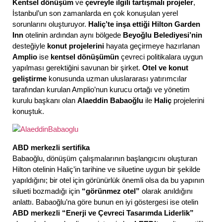
Kentsel dönüşüm
ve
çevreyle ilgili tartışmalı projeler
,
İstanbul’un son zamanlarda en çok konuşulan yerel
sorunlarını oluşturuyor.
Haliç’te inşa ettiği Hilton Garden
Inn
otelinin ardından aynı bölgede
Beyoğlu Belediyesi’nin
desteğiyle
konut projelerini
hayata geçirmeye hazırlanan
Amplio
ise
kentsel dönüşümün
çevreci politikalara uygun
yapılması gerektiğini savunan bir şirket.
Otel ve konut
geliştirme
konusunda uzman uluslararası yatırımcılar
tarafından kurulan Amplio’nun kurucu ortağı ve yönetim
kurulu başkanı olan
Alaeddin Babaoğlu
ile
Haliç
projelerini
konuştuk.
ABD merkezli sertifika
Babaoğlu, dönüşüm çalışmalarının başlangıcını oluşturan
Hilton otelinin Haliç’in tarihine ve siluetine uygun bir şekilde
yapıldığını; bir otel için görünürlük önemli olsa da bu yapının
silueti bozmadığı için
“görünmez otel”
olarak anıldığını
anlattı. Babaoğlu’na göre bunun en iyi göstergesi ise otelin
ABD merkezli “Enerji ve Çevreci Tasarımda Liderlik”