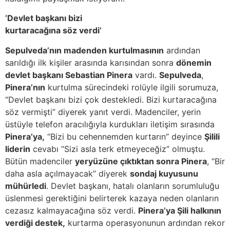
‘Devlet başkanı bizi
kurtaracağına söz verdi’
Sepulveda’nın madenden kurtulmasının
ardından
sarıldığı ilk kişiler arasında karısından sonra
dönemin
devlet başkanı Sebastian Pinera
vardı.
Sepulveda
,
Pinera’nın
kurtulma sürecindeki rolüyle ilgili sorumuza,
“Devlet başkanı bizi çok destekledi. Bizi kurtaracağına
söz vermişti” diyerek yanıt verdi. Madenciler, yerin
üstüyle telefon aracılığıyla kurdukları iletişim sırasında
Pinera’ya,
“Bizi bu cehennemden kurtarın” deyince
Şilili
liderin
cevabı “Sizi asla terk etmeyeceğiz” olmuştu.
Bütün madenciler
yeryüzüne çıktıktan sonra Pinera
, “Bir
daha asla açılmayacak” diyerek
sondaj kuyusunu
mühürledi
. Devlet başkanı, hatalı olanların sorumluluğu
üslenmesi gerektiğini belirterek kazaya neden olanların
cezasız kalmayacağına söz verdi.
Pinera’ya Şili halkının
verdiği destek,
kurtarma operasyonunun ardından rekor