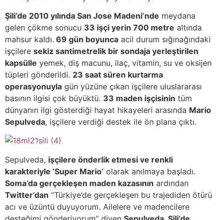
Şili’de 2010 yılında San Jose Madeni’nde
meydana
gelen çökme sonucu
33 işçi yerin 700 metre
altında
mahsur kaldı.
69 gün boyunca
acil durum sığınağındaki
işçilere
sekiz santimetrelik bir sondaja yerleştirilen
kapsülle
yemek, diş macunu, ilaç, vitamin, su ve oksijen
tüpleri gönderildi.
23 saat süren kurtarma
operasyonuyla
gün yüzüne çıkan işçilere uluslararası
basının ilgisi çok büyüktü.
33 maden işçisinin
tüm
dünyanın ilgi gösterdiği hayat hikayeleri arasında
Mario
Sepulveda
, işçilere verdiği destek ile ön plana çıktı.
Sepulveda,
işçilere önderlik etmesi ve renkli
karakteriyle ‘Super Mario’
olarak anılmaya başladı.
Soma’da gerçekleşen maden kazasının
ardından
Twitter’dan
“Türkiye’de gerçekleşen bu trajediden ötürü
acı ve üzüntü duyuyorum. Ailelere ve madencilere
desteğimi gönderiyorum” diyen
Sepulveda, Şili’de